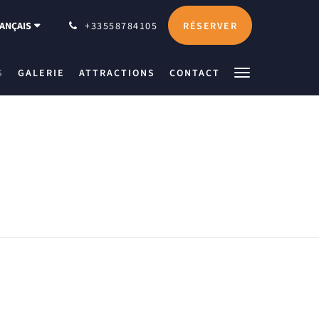
RÉSERVER
ANÇAIS
+33558784105
S
GALERIE
ATTRACTIONS
CONTACT