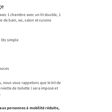
ge
vec 1 chambre avec un lit double, 1
le de bain, wc, salon et cuisine
lits simple
pouces
ts, nous vous rappelons que le kit de
erviette de toilette ) sera imposé et
.
ux personnes à mobilité réduite,